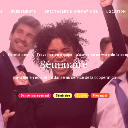
S
ÉVÉNEMENTS
SPECTACLES & ANIMATIONS
LOCATION
l
Formations
Travailler en équipe : la danse au service de la co
Séminaire
Travailler en équipe : la danse au service de la coopération
Danse management
Séminaire
Courte
Présentiel