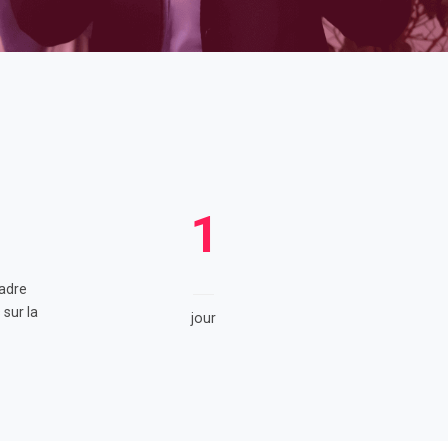
1
cadre
 sur la
jour